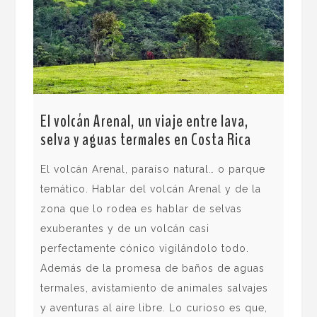
Lag
El volcán Arenal, un viaje entre lava,
des
selva y aguas termales en Costa Rica
Lag
El volcán Arenal, paraíso natural… o parque
Lag
temático. Hablar del volcán Arenal y de la
exc
zona que lo rodea es hablar de selvas
exi
exuberantes y de un volcán casi
bos
perfectamente cónico vigilándolo todo.
fre
Además de la promesa de baños de aguas
del
termales, avistamiento de animales salvajes
lla
y aventuras al aire libre. Lo curioso es que,