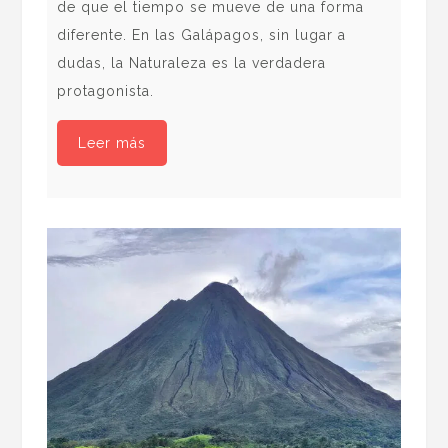
una
de que el tiempo se mueve de una forma
eco
diferente. En las Galápagos, sin lugar a
y, 
dudas, la Naturaleza es la verdadera
enf
protagonista.
Leer más