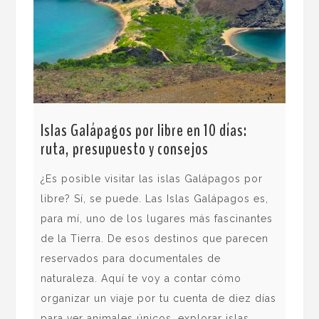
Islas Galápagos por libre en 10 días:
Res
ruta, presupuesto y consejos
ext
An
¿Es posible visitar las islas Galápagos por
Edu
libre? Sí, se puede. Las Islas Galápagos es,
rin
para mí, uno de los lugares más fascinantes
Res
de la Tierra. De esos destinos que parecen
Ava
reservados para documentales de
sur
naturaleza. Aquí te voy a contar cómo
en 
organizar un viaje por tu cuenta de diez días
sit
para ver animales únicos, explorar islas