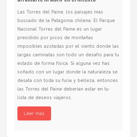
Igu
cat
Las Torres del Paine, los paisajes más
may
buscado de la Patagonia chilena. El Parque
Tod
Nacional Torres del Paine es un lugar
cor
presidido por picos de montañas
ens
imposibles azotadas por el viento donde las
salt
largas caminatas son todo un desafío para tu
com
estado de forma física. Si alguna vez has
de 
soñado con un lugar donde la naturaleza se
desata con toda su furia y belleza, entonces
las Torres del Paine deberían estar en tu
lista de deseos viajeros.
Leer más