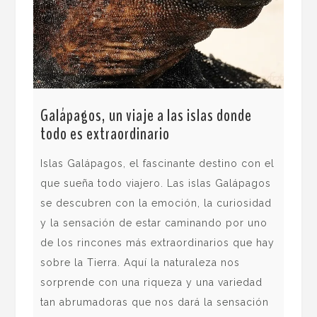
Galápagos, un viaje a las islas donde
todo es extraordinario
Ave
Islas Galápagos, el fascinante destino con el
San
que sueña todo viajero. Las islas Galápagos
El 
se descubren con la emoción, la curiosidad
la 
y la sensación de estar caminando por uno
esp
de los rincones más extraordinarios que hay
el 
sobre la Tierra. Aquí la naturaleza nos
sal
sorprende con una riqueza y una variedad
imp
tan abrumadoras que nos dará la sensación