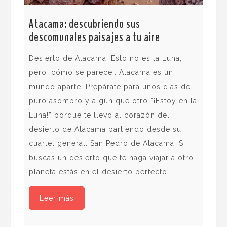
El 
de 
Atacama: descubriendo sus
descomunales paisajes a tu aire
El 
la 
Desierto de Atacama. Esto no es la Luna,
aso
pero ¡cómo se parece!. Atacama es un
hie
mundo aparte. Prepárate para unos días de
de 
puro asombro y algún que otro “¡Estoy en la
m. 
Luna!” porque te llevo al corazón del
fas
desierto de Atacama partiendo desde su
hum
cuartel general: San Pedro de Atacama. Si
nat
buscas un desierto que te haga viajar a otro
planeta estás en el desierto perfecto.
Leer más