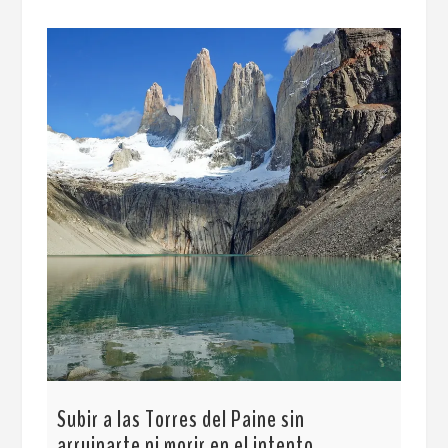
Cóm
to
Subir a las Torres del Paine sin
arruinarte ni morir en el intento