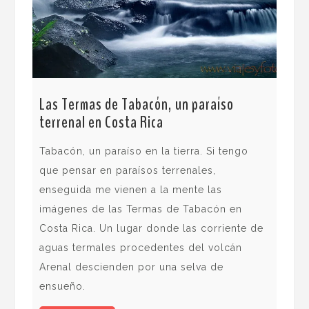
Lag
cam
Lag
Las Termas de Tabacón, un paraíso
Lag
terrenal en Costa Rica
sal
bla
Tabacón, un paraíso en la tierra. Si tengo
Gra
que pensar en paraísos terrenales,
roc
enseguida me vienen a la mente las
len
imágenes de las Termas de Tabacón en
exi
Costa Rica. Un lugar donde las corriente de
más
aguas termales procedentes del volcán
alr
Arenal descienden por una selva de
ensueño.