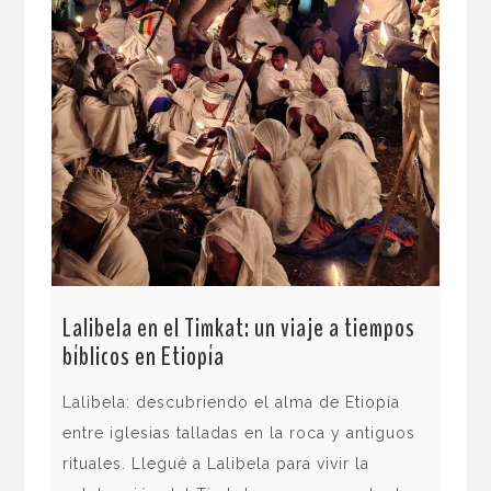
Lalibela en el Timkat: un viaje a tiempos
Lo 
bíblicos en Etiopía
fra
Lalibela: descubriendo el alma de Etiopía
La 
entre iglesias talladas en la roca y antiguos
tan
rituales. Llegué a Lalibela para vivir la
que