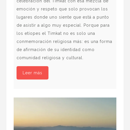
celebración del Timkat con esa mezcla de
Sie
emoción y respeto que solo provocan los
mar
lugares donde uno siente que está a punto
la 
de asistir a algo muy especial. Porque para
Así
los etíopes el Timkat no es solo una
rep
conmemoración religiosa más: es una forma
par
de afirmación de su identidad como
per
comunidad religiosa y cultural.
fon
Leer más