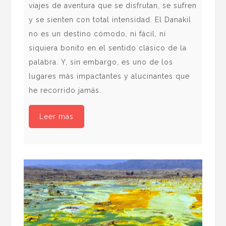
viajes de aventura que se disfrutan, se sufren
jac
y se sienten con total intensidad. El Danakil
sac
no es un destino cómodo, ni fácil, ni
sal
siquiera bonito en el sentido clásico de la
de 
palabra. Y, sin embargo, es uno de los
lag
lugares más impactantes y alucinantes que
Reu
he recorrido jamás.
hec
Leer más