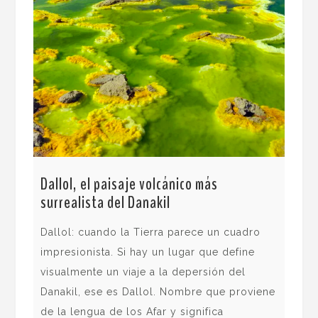
Dallol, el paisaje volcánico más
El 
surrealista del Danakil
Uga
Dallol: cuando la Tierra parece un cuadro
Las
impresionista. Si hay un lugar que define
Dia
visualmente un viaje a la depersión del
des
Danakil, ese es Dallol. Nombre que proviene
que
de la lengua de los Afar y significa
par