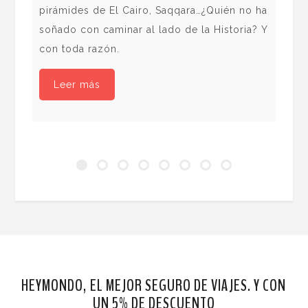
pirámides de El Cairo, Saqqara…¿Quién no ha
la 
soñado con caminar al lado de la Historia? Y
fre
con toda razón.
ant
La 
Leer más
suf
hom
con
imá
pel
HEYMONDO, EL MEJOR SEGURO DE VIAJES. Y CON
UN 5% DE DESCUENTO