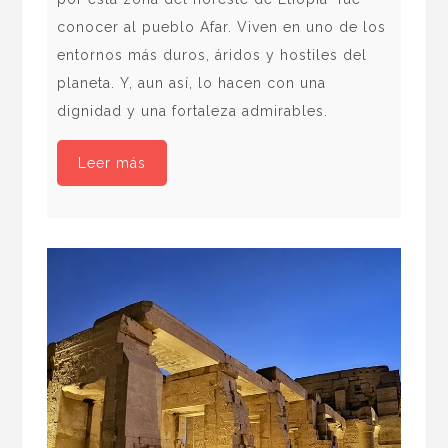
conocer al pueblo Afar. Viven en uno de los
tam
entornos más duros, áridos y hostiles del
ext
planeta. Y, aun así, lo hacen con una
com
dignidad y una fortaleza admirables.
pel
vue
Leer más