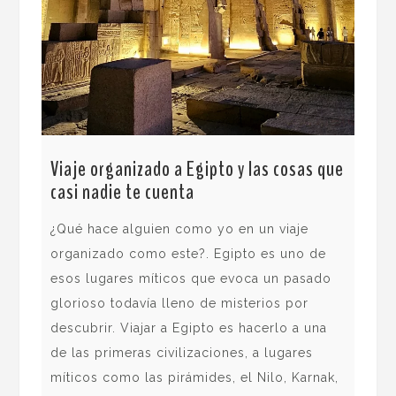
Viaje organizado a Egipto y las cosas que
casi nadie te cuenta
Uga
a l
¿Qué hace alguien como yo en un viaje
organizado como este?. Egipto es uno de
Uga
esos lugares míticos que evoca un pasado
Uga
glorioso todavía lleno de misterios por
ell
descubrir. Viajar a Egipto es hacerlo a una
pob
de las primeras civilizaciones, a lugares
omn
míticos como las pirámides, el Nilo, Karnak,
pas