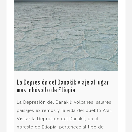
La Depresión del Danakil: viaje al lugar
La 
más inhóspito de Etiopía
Fra
La Depresión del Danakil: volcanes, salares,
La 
paisajes extremos y la vida del pueblo Afar.
a c
Visitar la Depresión del Danakil, en el
per
noreste de Etiopía, pertenece al tipo de
tro