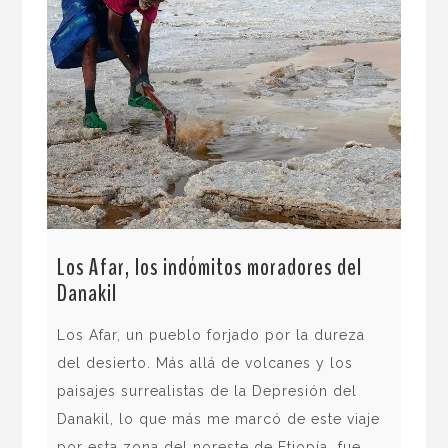
Los
Imp
Los Afar, los indómitos moradores del
Danakil
Gor
Los Afar, un pueblo forjado por la dureza
«es
del desierto. Más allá de volcanes y los
veg
paisajes surrealistas de la Depresión del
gut
Danakil, lo que más me marcó de este viaje
cer
por esta zona del noreste de Etiopía fue
es 