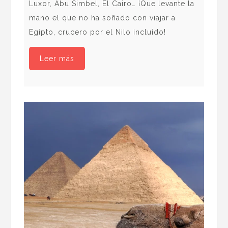
Luxor, Abu Simbel, El Cairo… ¡Que levante la
fot
mano el que no ha soñado con viajar a
exp
Egipto, crucero por el Nilo incluido!
ins
fot
Leer más
Áfr
de 
de 