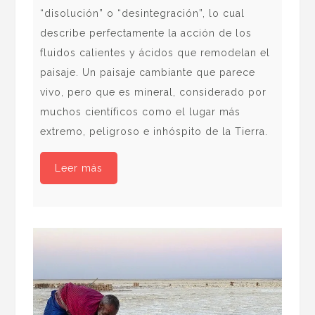
“disolución” o “desintegración”, lo cual
45 
describe perfectamente la acción de los
Las
fluidos calientes y ácidos que remodelan el
cie
paisaje. Un paisaje cambiante que parece
los
vivo, pero que es mineral, considerado por
la 
muchos científicos como el lugar más
adm
extremo, peligroso e inhóspito de la Tierra.
Leer más