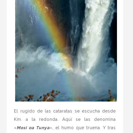
El rugido de las cataratas se escucha desde
Km. a la redonda. Aquí se las denomina
«
Mosi oa Tunya
«, el humo que truena. Y tras