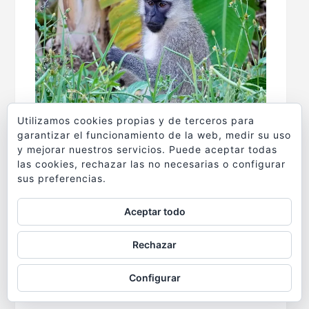
Utilizamos cookies propias y de terceros para
garantizar el funcionamiento de la web, medir su uso
y mejorar nuestros servicios. Puede aceptar todas
Además, es el mejor lugar para disfrutar de
las cookies, rechazar las no necesarias o configurar
sus preferencias.
una buena comida típica a base de tilapia
en cualquiera de los restaurantes ubicados
Aceptar todo
en la misma orilla del lago. Y si tenemos
tiempo, darnos una vuelta por su pequeño
Rechazar
Jardín Botánico. En cualquiera de los centros
comerciales de Entebbe encontrarás bancos
Configurar
y oficinas de cambio para conseguir chelines