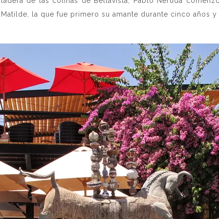
ladera de las colinas de Bellavista, Pablo Neruda comenzó
n Matilde, la que fue primero su amante durante cinco años 