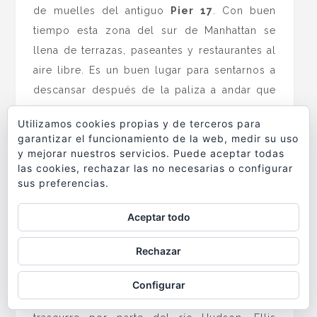
de muelles del antiguo
Pier 17
. Con buen
tiempo esta zona del sur de Manhattan se
llena de terrazas, paseantes y restaurantes al
aire libre. Es un buen lugar para sentarnos a
descansar después de la paliza a andar que
nos hemos dado. Pero es que caminar es una
Utilizamos cookies propias y de terceros para
de las mejores formas de conocer NY aunque
garantizar el funcionamiento de la web, medir su uso
no la única. Desde aquí tendremos unas
y mejorar nuestros servicios. Puede aceptar todas
las cookies, rechazar las no necesarias o configurar
vistas espectaculares del East River y del
sus preferencias.
Brooklyn Bridge.
Aceptar todo
También aquí encontraremos unos
embarcaderos. En uno de ellos podemos
Rechazar
tomar una lancha de la empresa
Water
Taxi
para hacer un recorrido sin bajarnos del
Configurar
barco de poco más de una hora. El recorrido