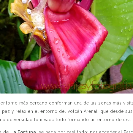
 entorno más cercano conforman una de las zonas más visit
de paz y relax en el entorno del volcán Arenal, que desde s
 biodiversidad lo invade todo formando un entorno de una 
ea de
La Fortuna
, se paga por casi todo: por acceder al Par