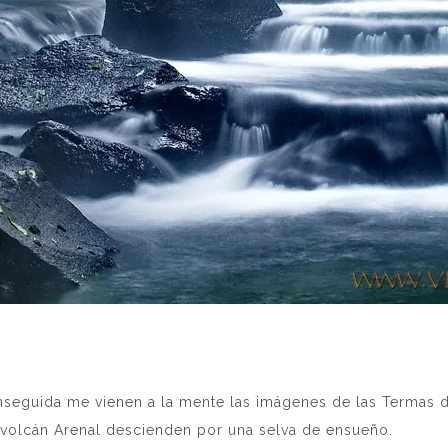
enseguida me vienen a la mente las imágenes de las Termas 
 volcán Arenal descienden por una selva de ensueño.