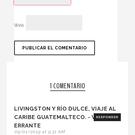
Web
1 COMENTARIO
LIVINGSTON Y RÍO DULCE, VIAJE AL
CARIBE GUATEMALTECO. - VIAJERO
RESPONDER
ERRANTE
09/01/2019 at 9:31 AM