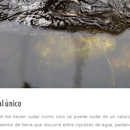
al único
.
dad me hacen sudar como sólo se puede sudar en un caluro
mino de tierra que discurre entre cipreses de agua, pantano