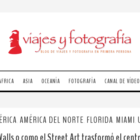
ÁFRICA
ASIA
OCEANÍA
FOTOGRAFÍA
CANAL DE VÍDE
ÉRICA
AMÉRICA DEL NORTE
FLORIDA
MIAMI
,
,
,
,
lls o como el Street Art trasformó el cent