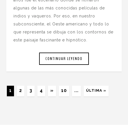
años fue el escenario donde se filmaron
algunas de las más conocidas películas de
indios y vaqueros. Por eso, en nuestro
subconsciente, el Oeste americano y todo lo
que representa se dibuja con los contornos de
este paisaje fascinante e hipnótico.
CONTINUAR LEYENDO
1
2
3
4
»
10
...
ÚLTIMA »