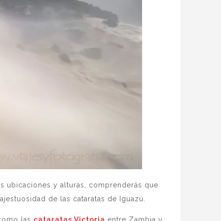
ntes ubicaciones y alturas, comprenderás que
majestuosidad de las cataratas de Iguazú.
 como las
cataratas Victoria
entre Zambia y