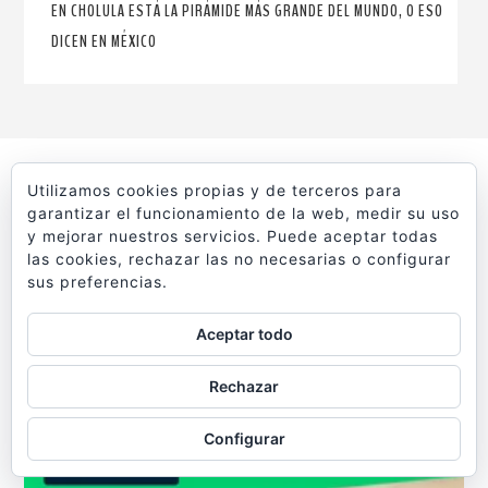
EN CHOLULA ESTÁ LA PIRÁMIDE MÁS GRANDE DEL MUNDO, O ESO
DICEN EN MÉXICO
Utilizamos cookies propias y de terceros para
HEYMONDO, EL MEJOR SEGURO DE VIAJES. Y CON
garantizar el funcionamiento de la web, medir su uso
y mejorar nuestros servicios. Puede aceptar todas
UN 5% DE DESCUENTO
las cookies, rechazar las no necesarias o configurar
sus preferencias.
Aceptar todo
Rechazar
Configurar