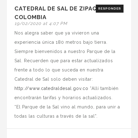
CATEDRAL DE SAL DE ZIPAQUIRÁ -
RESPONDER
COLOMBIA
19/02/2020 at 4:07 PM
Nos alegra saber que ya vivieron una
experiencia única 180 metros bajo tierra.
Siempre bienvenidos a nuestro Parque de la
Sal. Recuerden que para estar actualizados
frente a todo lo que suceda en nuestra
Catedral de Sal solo deben visitar:
http://www.catedraldesal.gov.co
*Allí también
encontrarán tarifas y horarios actualizados.
“El Parque de la Sal vino al mundo, para unir a
todas las culturas a través de la sal”.