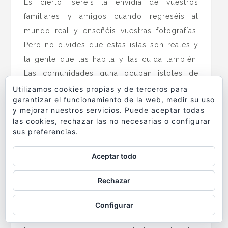
Es cierto, seréis la envidia de vuestros
familiares y amigos cuando regreséis al
mundo real y enseñéis vuestras fotografías.
Pero no olvides que estas islas son reales y
la gente que las habita y las cuida también.
Las comunidades guna ocupan islotes de
pequeño tamaño que apenas se elevan un
Utilizamos cookies propias y de terceros para
garantizar el funcionamiento de la web, medir su uso
metro de la superficie del mar con unas
y mejorar nuestros servicios. Puede aceptar todas
condiciones de vida bastante al límite. Todos
las cookies, rechazar las no necesarias o configurar
se conocen, la vida es sencilla y está exenta
sus preferencias.
de lujos. Aquí no existen hoteles al uso, ni
Aceptar todo
resorts de pulserita, ni bungalows, ni
restaurantes de alta cocina…Las islas de San
Rechazar
Blas no son un decorado para turistas, son el
lugar donde viven los Guna. Y son ellos los
Configurar
que controlan quien entra y sale de su