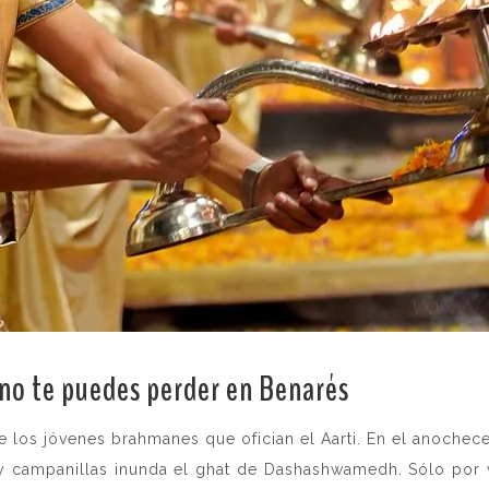
 no te puedes perder en Benarés
.
e los jóvenes brahmanes que ofician el Aarti. En el anochece
 campanillas inunda el ghat de Dashashwamedh. Sólo por viv