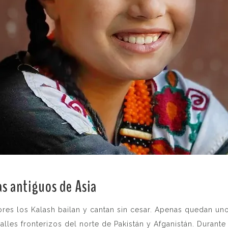
ás antiguos de Asia
.
res los Kalash bailan y cantan sin cesar. Apenas quedan uno
valles fronterizos del norte de Pakistán y Afganistán. Duran