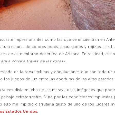
escas e impresionantes como las que se encuentran en Ante
tura natural de colores ocres, anaranjados y rojizos. Las ll
nisca de este entorno desértico de Arizona. En realidad, el
 agua corre a través de las rocas
«.
 creado en la roca texturas y ondulaciones que son todo un 
 los juegos de luz entre las aberturas de las altas paredes 
d a veces dista mucho de las maravillosas imágenes que pode
paisaje extraterrestre. Si no por las condiciones impuestas pa
o ello me impidió disfrutar a gusto de uno de los lugares m
los Estados Unidos.