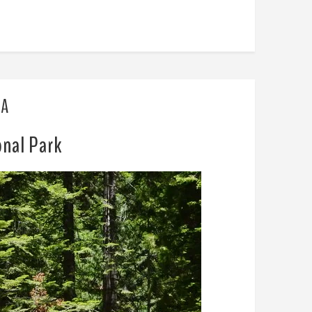
SA
onal Park