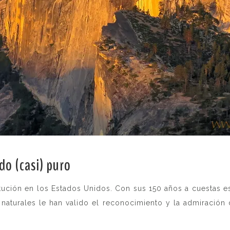
do (casi) puro
.
itución en los Estados Unidos. Con sus 150 años a cuestas 
y naturales le han valido el reconocimiento y la admiración