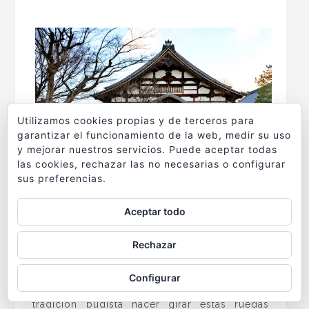
.
Utilizamos cookies propias y de terceros para
garantizar el funcionamiento de la web, medir su uso
y mejorar nuestros servicios. Puede aceptar todas
las cookies, rechazar las no necesarias o configurar
sus preferencias.
.
Aceptar todo
En el exterior me encuentro con una vaca
Rechazar
sagrada de mármol negro pulido junto a un
pequeña estructura donde hacer girar las
Configurar
ruedas de plegaria que lo rodean. Según la
tradición budista hacer girar estas ruedas