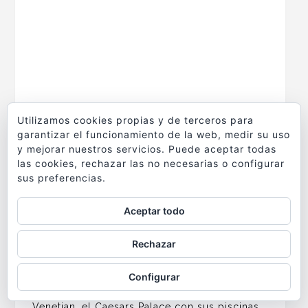
Utilizamos cookies propias y de terceros para
garantizar el funcionamiento de la web, medir su uso
y mejorar nuestros servicios. Puede aceptar todas
las cookies, rechazar las no necesarias o configurar
sus preferencias.
Por el camino quedan la Freemont Street, la
torre del Stratosphere con sus atracciones
Aceptar todo
que cuelgan en el vacío. La cúpula
Rechazar
bermellona del Circus-Circus, la fachada
dorada del hotel Trump, los hoteles-casinos
Configurar
del Encore, el Wynn… Y luego el Palazzo, el
Venetian, el Caesars Palace con sus piscinas,