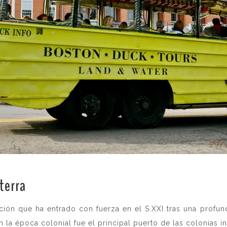
terra
.
dición que ha entrado con fuerza en el S.XXI tras una prof
 la época colonial fue el principal puerto de las colonias i