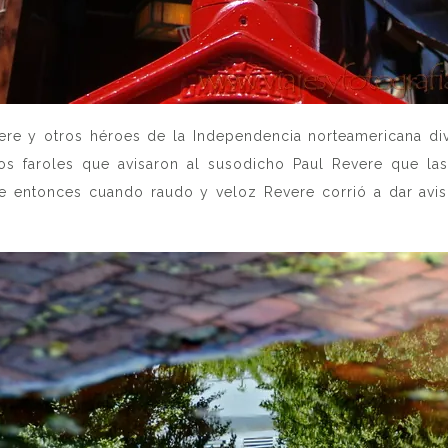
ere y otros héroes de la Independencia norteamericana divi
 faroles que avisaron al susodicho Paul Revere que las 
ue entonces cuando raudo y veloz Revere corrió a dar av