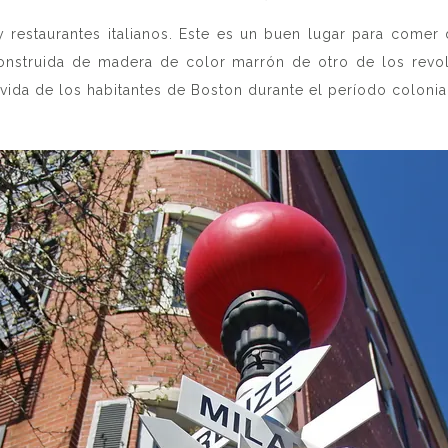
s y restaurantes italianos. Este es un buen lugar para comer
econstruida de madera de color marrón de otro de los revo
ida de los habitantes de Boston durante el período colonial.