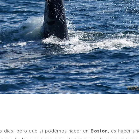
s días, pero que sí podemos hacer en
Boston,
es hacer una