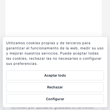
Marina Bay, el nuevo Singapur
Utilizamos cookies propias y de terceros para
garantizar el funcionamiento de la web, medir su uso
El río Singapur desemboca en la laguna de la
y mejorar nuestros servicios. Puede aceptar todas
las cookies, rechazar las no necesarias o configurar
Marina Bay
donde se encuentra la famosa
sus preferencias.
fuente del Merlion
, ese animal mítico con
forma de pez y cabeza de león, que se ha
Aceptar todo
convertido en uno de los símbolos de
Singapur. El famoso león-pescado
Rechazar
escupiendo agua frente al horizonte urbano
Configurar
es una de esas imágenes que, curiosamente,
terminan por quedarse grabadas en la mente.