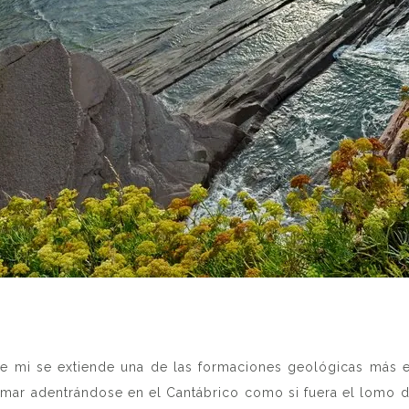
nte mi se extiende una de las formaciones geológicas más 
l mar adentrándose en el Cantábrico como si fuera el lomo d