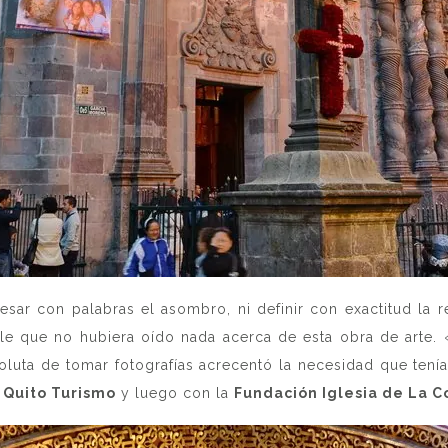
sar con palabras el asombro, ni definir con exactitud la 
le que no hubiera oído nada acerca de esta obra de arte. 
oluta de tomar fotografías acrecentó la necesidad que tenía
n
Quito Turismo
y luego con la
Fundación Iglesia de La 