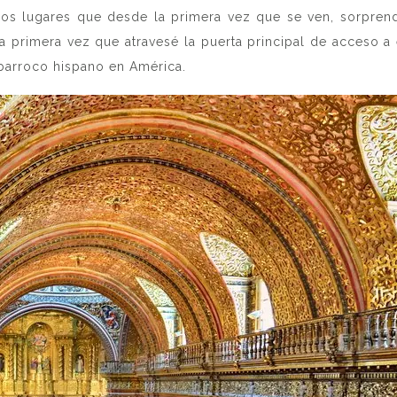
sos lugares que desde la primera vez que se ven, sorprend
primera vez que atravesé la puerta principal de acceso a e
 barroco hispano en América.