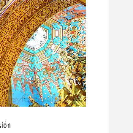
sión
.