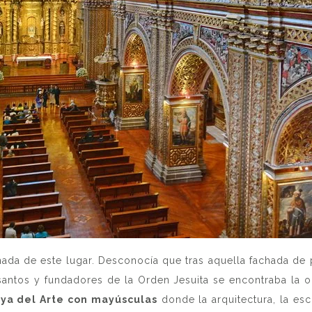
da de este lugar. Desconocía que tras aquella fachada de
santos y fundadores de la Orden Jesuita se encontraba la o
oya del Arte con mayúsculas
donde la arquitectura, la esc