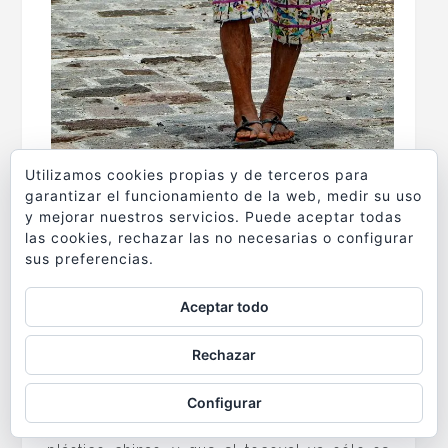
Utilizamos cookies propias y de terceros para
garantizar el funcionamiento de la web, medir su uso
A la salida me encuentro con una mujer
y mejorar nuestros servicios. Puede aceptar todas
mayor que porta con especial orgullo un
las cookies, rechazar las no necesarias o configurar
vistoso
tocoyal
, el tocado tradicional de las
sus preferencias.
mujeres tzutuhil. No puedo evitar preguntarle
Aceptar todo
por este curioso adorno que decora su
cabeza y me cuenta que ella es de las pocas
Rechazar
mujeres que lo llevan. Me lo dice con pena,
me cuenta que las chicas jóvenes ya no lo
Configurar
llevan. Qué prefieren las diademas de