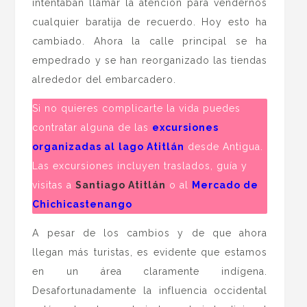
intentaban llamar la atención para vendernos
cualquier baratija de recuerdo. Hoy esto ha
cambiado. Ahora la calle principal se ha
empedrado y se han reorganizado las tiendas
alrededor del embarcadero.
Si no quieres complicarte la vida puedes
contratar alguna de las
excursiones
organizadas al
lago Atitlán
desde Antigua.
Las excursiones incluyen traslados, guía y
visitas a
Santiago Atitlán
o al
Mercado de
Chichicastenango
A pesar de los cambios y de que ahora
llegan más turistas, es evidente que estamos
en un área claramente indígena.
Desafortunadamente la influencia occidental