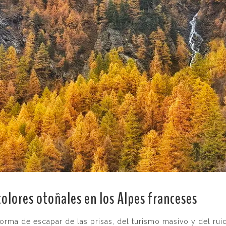
colores otoñales en los Alpes franceses
.
rma de escapar de las prisas, del turismo masivo y del ruid