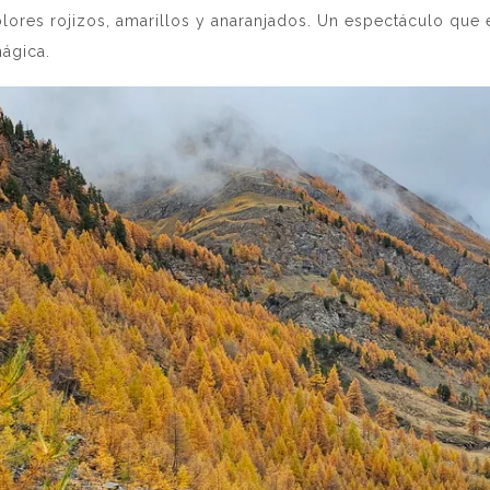
olores rojizos, amarillos y anaranjados. Un espectáculo que 
mágica.