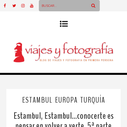
ESTAMBUL
EUROPA
TURQUÍA
,
,
Estambul, Estambul…conocerte es
pensar en volver a verte. 5ª parte