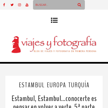
ESTAMBUL
EUROPA
TURQUÍA
,
,
Estambul, Estambul…conocerte es
pensar en volver a verte. 5ª parte