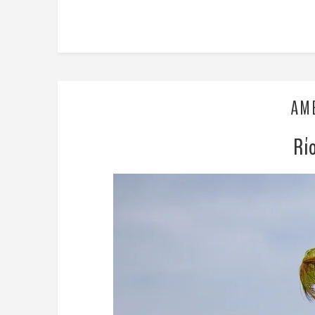
AM
Rí