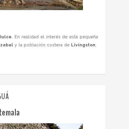
Dulce
. En realidad el interés de esta pequeña
Izabal
y la población costera de
Livingston
.
GUÁ
atemala