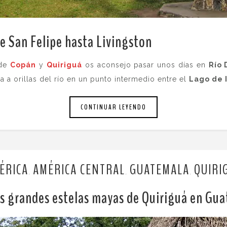
de San Felipe hasta Livingston
.
 de
Copán
y
Quiriguá
os aconsejo pasar unos días en
Río 
a a orillas del río en un punto intermedio entre el
Lago de 
CONTINUAR LEYENDO
ÉRICA
AMÉRICA CENTRAL
GUATEMALA
QUIRI
,
,
,
as grandes estelas mayas de Quiriguá en Gu