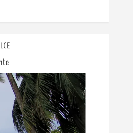
ULCE
nte