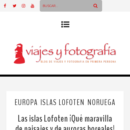
EUROPA
ISLAS LOFOTEN
NORUEGA
,
,
Las islas Lofoten ¡Qué maravilla
de paisajes y de auroras boreales!