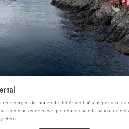
vernal
.
ofoten emergen del horizonte del Ártico bañadas por una luz
tas con mantos de nieve que relucen bajo la pálida luz del 
y etérea.