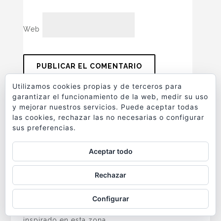
Web
Utilizamos cookies propias y de terceros para
garantizar el funcionamiento de la web, medir su uso
y mejorar nuestros servicios. Puede aceptar todas
las cookies, rechazar las no necesarias o configurar
4 COMENTARIOS
sus preferencias.
Aceptar todo
RESPONDER
ROSANA EN CAMBODIA
Rechazar
30/05/2022 at 2:53 AM
Interesante lugar, de hecho, me dio un aire a
Configurar
los escenarios del libro de la selva, capaz está
inspirado en esta zona.