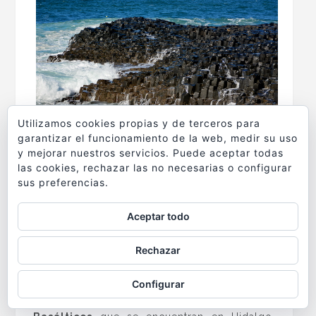
Utilizamos cookies propias y de terceros para
garantizar el funcionamiento de la web, medir su uso
y mejorar nuestros servicios. Puede aceptar todas
La realidad es menos poética, pero no por
las cookies, rechazar las no necesarias o configurar
ello menos misteriosa. El rápido proceso de
sus preferencias.
enfriamiento, contracciones y cambios de
Aceptar todo
presión sufridos por la lava volcánica estarían
en el origen de este maravilloso lugar. Mucha
Rechazar
gente no lo sabe, pero hay otros lugares
parecidos en el mundo, aunque casi
Configurar
desconocidos como los llamados
Prismas