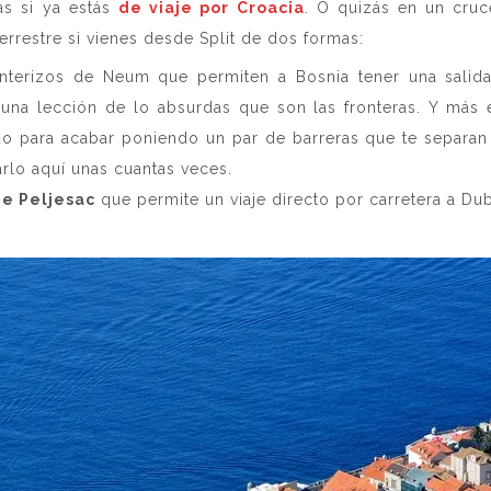
as si ya estás
de viaje por Croacia
. O quizás en un cruc
errestre si vienes desde Split de dos formas:
ronterizos de Neum que permiten a Bosnia tener una salid
una lección de lo absurdas que son las fronteras. Y más 
o para acabar poniendo un par de barreras que te separan
rlo aquí unas cuantas veces.
e Peljesac
que permite un viaje directo por carretera a Dubr