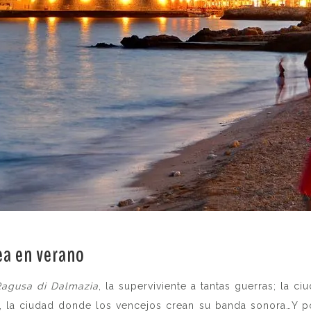
ea en verano
.
agusa di Dalmazia
, la superviviente a tantas guerras; la c
, la ciudad donde los vencejos crean su banda sonora…Y p