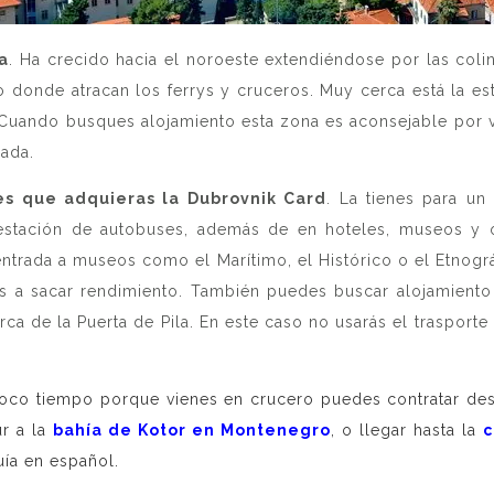
a
. Ha crecido hacia el noroeste extendiéndose por las coli
 donde atracan los ferrys y cruceros. Muy cerca está la es
. Cuando busques alojamiento esta zona es aconsejable por va
ada.
s que adquieras la Dubrovnik Card
. La tienes para un
la estación de autobuses, además de en hoteles, museos y
 entrada a museos como el Marítimo, el Histórico o el Etnogr
 a sacar rendimiento. También puedes buscar alojamiento 
rca de la Puerta de Pila. En este caso no usarás el trasporte
s poco tiempo porque vienes en crucero puedes contratar d
r a la
bahía de Kotor en Montenegro
, o llegar hasta la
c
uía en español.