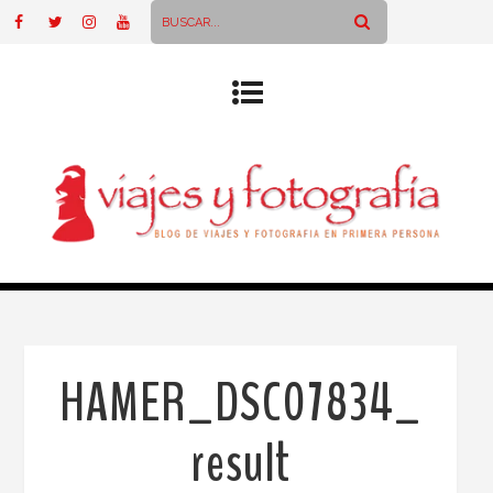
HAMER_DSC07834_
result