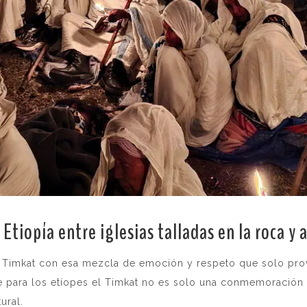
e Etiopía
entre iglesias talladas en la roca y 
del Timkat con esa mezcla de emoción y respeto que solo pr
ue para los etíopes el Timkat no es solo una conmemoración 
ural.