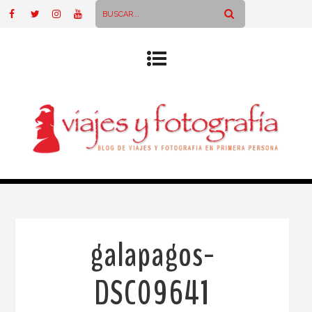
galapagos-
DSC09641