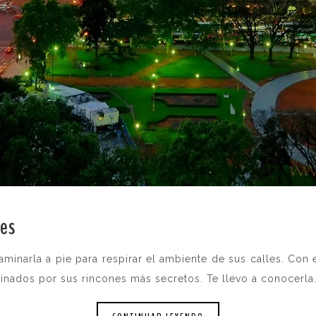
res
.
caminarla a pie para respirar el ambiente de sus calles. Con
scinados por sus rincones más secretos. Te llevo a conocerla