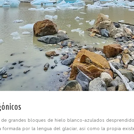
gónicos
.
a de grandes bloques de hielo blanco-azulados desprendido
 formada por la lengua del glaciar, así como la propia exis