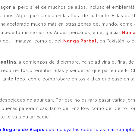
atagonia, pero sí el de muchos de ellos. Incluso el emblemá
 años. Algo que se nota en la altura de su frente. Estas pér
ha acelerado mucho más en otras zonas del mundo, como en
sucede lo mismo en los Andes peruanos, en el glaciar
Huma
es del Himalaya, como el del
Nanga Parbat,
en Pakistán, o 
gentina
, a comienzos de diciembre. Ya se adivina el final de
recorrer los diferentes rutas y senderos que parten de El Ch
n tanto loco, como comprobaré en los 4 días que pasé en la 
despejados no abundan. Por eso no es raro pasar varias jorn
buenas panorámicas, tanto del Fitz Roy como del Cerro Torr
e lo va a quitar nadie.
un
Seguro de Viajes
que incluya las coberturas más comple