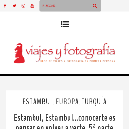
ESTAMBUL
EUROPA
TURQUÍA
,
,
Estambul, Estambul…conocerte es
pensar en volver a verte. 5ª parte