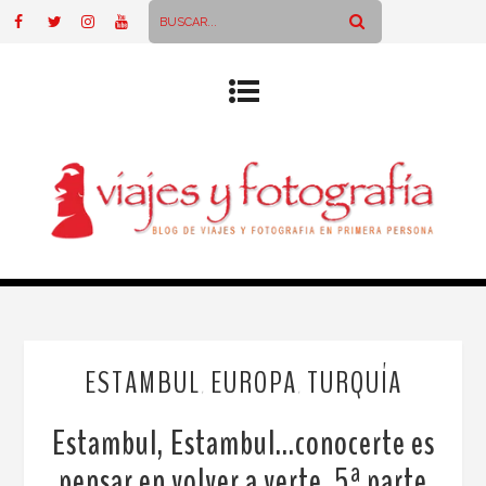
ESTAMBUL
EUROPA
TURQUÍA
,
,
Estambul, Estambul…conocerte es
pensar en volver a verte. 5ª parte