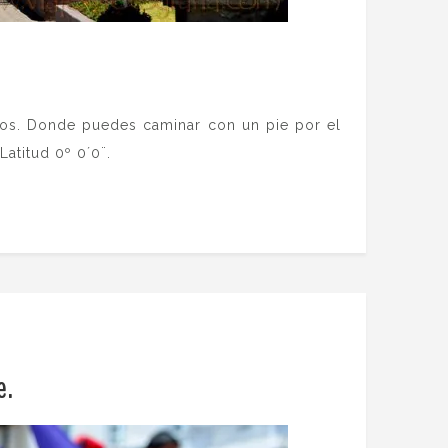
dos. Donde puedes caminar con un pie por el
Latitud 0º 0´0¨.
e.