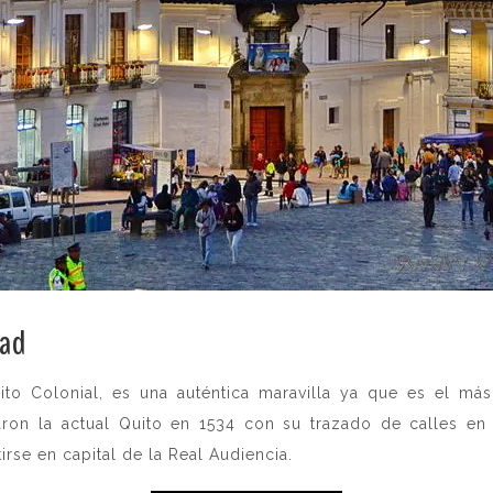
dad
.
uito Colonial, es una auténtica maravilla ya que es el m
n la actual Quito en 1534 con su trazado de calles en da
rse en capital de la Real Audiencia.