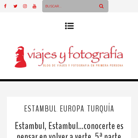
ESTAMBUL
EUROPA
TURQUÍA
,
,
Estambul, Estambul…conocerte es
pensar en volver a verte. 5ª parte