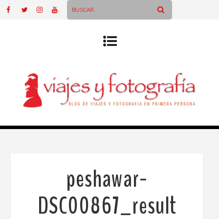
peshawar-
DSC00867_result