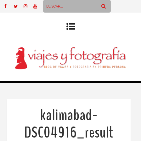
kalimabad-
DSC04916_result