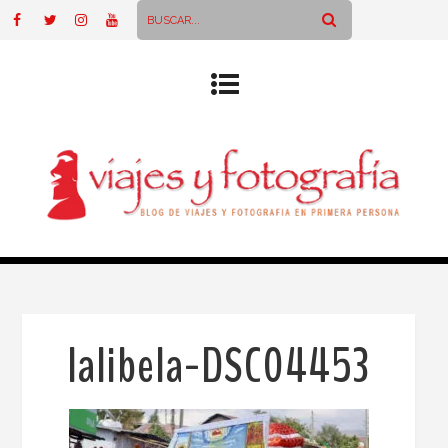
lalibela-DSC04453