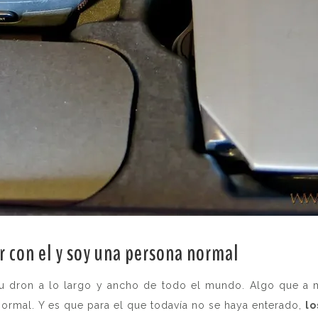
r con el y soy una persona normal
.
u dron a lo largo y ancho de todo el mundo. Algo que a 
normal. Y es que para el que todavía no se haya enterado,
lo