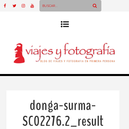
donga-surma-
SC02276.2_result